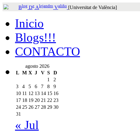
log
e
lejandro
aliño
B
D
A
V
[Universitat de València]
Inicio
Blogs!!!
CONTACTO
agosto 2026
L
M
X
J
V
S
D
1
2
3
4
5
6
7
8
9
10
11
12
13
14
15
16
17
18
19
20
21
22
23
24
25
26
27
28
29
30
31
« Jul