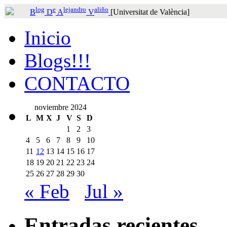
log
e
lejandro
aliño
B
D
A
V
[Universitat de València]
Inicio
Blogs!!!
CONTACTO
noviembre 2024
L
M
X
J
V
S
D
1
2
3
4
5
6
7
8
9
10
11
12
13
14
15
16
17
18
19
20
21
22
23
24
25
26
27
28
29
30
« Feb
Jul »
Entradas recientes